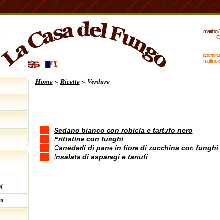
mattino 8
C
aperto tu
mattino 8
Home
>
Ricette
> Verdure
Sedano bianco con robiola e tartufo nero
Frittatine con funghi
Canederli di pane in fiore di zucchina con funghi
Insalata di asparagi e tartufi
i
hi