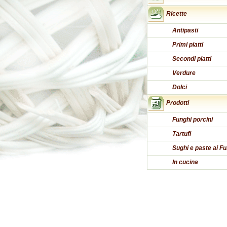
Ricette
Antipasti
Primi piatti
Secondi piatti
Verdure
Dolci
Prodotti
Funghi porcini
Tartufi
Sughi e paste ai Fu
In cucina